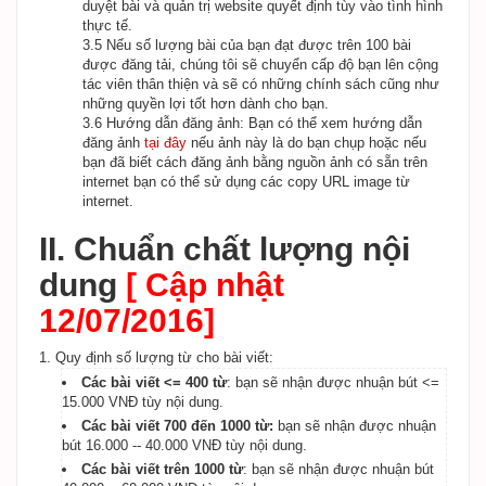
duyệt bài và quản trị website quyết định tùy vào tình hình
thực tế.
3.5 Nếu số lượng bài của bạn đạt được trên 100 bài
được đăng tải, chúng tôi sẽ chuyển cấp độ bạn lên cộng
tác viên thân thiện và sẽ có những chính sách cũng như
những quyền lợi tốt hơn dành cho bạn.
3.6 Hướng dẫn đăng ảnh: Bạn có thể xem hướng dẫn
đăng ảnh
tại đây
nếu ảnh này là do bạn chụp hoặc nếu
bạn đã biết cách đăng ảnh bằng nguồn ảnh có sẵn trên
internet bạn có thể sử dụng các copy URL image từ
internet.
II. Chuẩn chất lượng nội
dung
[ Cập nhật
12/07/2016]
1. Quy định số lượng từ cho bài viết:
Các bài viết <= 400 từ
: bạn sẽ nhận được nhuận bút <=
15.000 VNĐ tùy nội dung.
Các bài viết 700 đến 1000 từ:
bạn sẽ nhận được nhuận
bút 16.000 -- 40.000 VNĐ tùy nội dung.
Các bài viết trên 1000 từ
: bạn sẽ nhận được nhuận bút