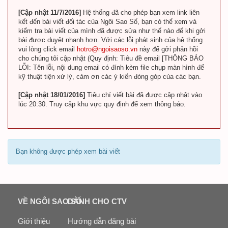
[Cập nhật 11/7/2016]
Hệ thống đã cho phép bạn xem link liên
kết đến bài viết đối tác của Ngôi Sao Số, bạn có thể xem và
kiểm tra bài viết của mình đã được sửa như thế nào để khi gởi
bài được duyệt nhanh hơn. Với các lỗi phát sinh của hệ thống
vui lòng click email
hotro@ngoisaoso.vn
này để gởi phản hồi
cho chúng tôi cập nhật (Quy định: Tiêu đề email [THÔNG BÁO
LỖI: Tên lỗi, nội dung email có đính kèm file chụp màn hình để
kỹ thuật tiện xử lý, cảm ơn các ý kiến đóng góp của các bạn.
[Cập nhật 18/01/2016]
Tiêu chí viết bài đã được cập nhật vào
lúc 20:30. Truy cập khu vực quy định để xem thông báo.
Bạn không được phép xem bài viết
VỀ NGÔI SAO SỐ
DÀNH CHO CTV
Giới thiệu
Hướng dẫn đăng bài