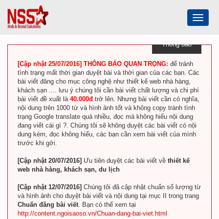
Toggle
navigat
Thông báo
[Cập nhật 25/07/2016] THÔNG BÁO QUAN TRỌNG:
để tránh
tình trạng mất thời gian duyệt bài và thời gian của các bạn. Các
bài viết đăng cho mục công nghệ như thiết kế web nhà hàng,
khách sạn .... lưu ý chúng tôi cần bài viết chất lượng và chi phí
bài viết đề xuất là
40.000đ
trở lên. Nhưng bài viết cần có nghĩa,
nội dung trên 1000 từ và hình ảnh tốt và không copy tránh tình
trạng Google translate quá nhiều, đọc mà không hiểu nội dung
đang viết cái gì ?. Chúng tôi sẽ không duyệt các bài viết có nội
dung kém, đọc không hiểu, các bạn cần xem bài viết của mình
trước khi gởi.
[Cập nhật 20/07/2016]
Ưu tiên duyệt các bài viết về
thiết kế
web nhà hàng, khách sạn, du lịch
[Cập nhật 12/07/2016]
Chúng tôi đã cập nhật chuẩn số lượng từ
và hình ảnh cho duyệt bài viết và nội dung tại mục II trong trang
Chuẩn đăng bài viết
. Bạn có thể xem tại
http://content.ngoisaoso.vn/Chuan-dang-bai-viet.html