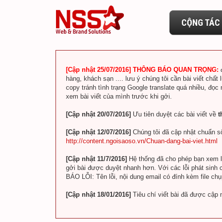
CỘNG TÁC 
[Cập nhật 25/07/2016] THÔNG BÁO QUAN TRỌNG:
hàng, khách sạn .... lưu ý chúng tôi cần bài viết chất 
copy tránh tình trạng Google translate quá nhiều, đọc
xem bài viết của mình trước khi gởi.
[Cập nhật 20/07/2016]
Ưu tiên duyệt các bài viết về
t
[Cập nhật 12/07/2016]
Chúng tôi đã cập nhật chuẩn số
http://content.ngoisaoso.vn/Chuan-dang-bai-viet.html
[Cập nhật 11/7/2016]
Hệ thống đã cho phép bạn xem lin
gởi bài được duyệt nhanh hơn. Với các lỗi phát sinh c
BÁO LỖI: Tên lỗi, nội dung email có đính kèm file ch
[Cập nhật 18/01/2016]
Tiêu chí viết bài đã được cập 