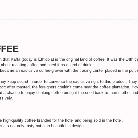
FFEE
 that Kaffa (today is Ethiopia) is the original land of coffee. It was the 14th
 about roasting coffee and used it as a kind of drink
 became an exclusive coffee-grower with the trading center placed in the por
 they keep secret in order to converse the exclusive right to this product. The
rt after roasted, the foreigners couldn’t come near the coffee plantation. How
a chance to enjoy drinking coffee brought the seed back to their motherland s
ssively.
 high-quality coffee branded for the hotel and being sold in the hotel.
ucts not only tasty but also beautiful in design.