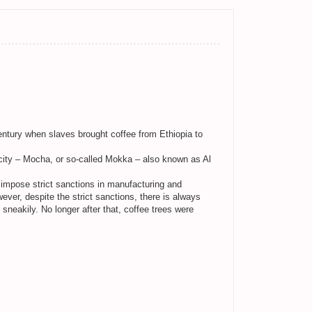
 century when slaves brought coffee from Ethiopia to
t city – Mocha, or so-called Mokka – also known as Al
y impose strict sanctions in manufacturing and
ever, despite the strict sanctions, there is always
neakily. No longer after that, coffee trees were