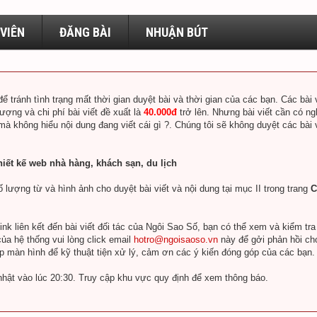
VIÊN
ĐĂNG BÀI
NHUẬN BÚT
để tránh tình trạng mất thời gian duyệt bài và thời gian của các bạn. Các bà
lượng và chi phí bài viết đề xuất là
40.000đ
trở lên. Nhưng bài viết cần có ng
 mà không hiểu nội dung đang viết cái gì ?. Chúng tôi sẽ không duyệt các bài
hiết kế web nhà hàng, khách sạn, du lịch
 lượng từ và hình ảnh cho duyệt bài viết và nội dung tại mục II trong trang
C
k liên kết đến bài viết đối tác của Ngôi Sao Số, bạn có thể xem và kiểm tr
ủa hệ thống vui lòng click email
hotro@ngoisaoso.vn
này để gởi phản hồi ch
ụp màn hình để kỹ thuật tiện xử lý, cảm ơn các ý kiến đóng góp của các bạn.
nhật vào lúc 20:30. Truy cập khu vực quy định để xem thông báo.