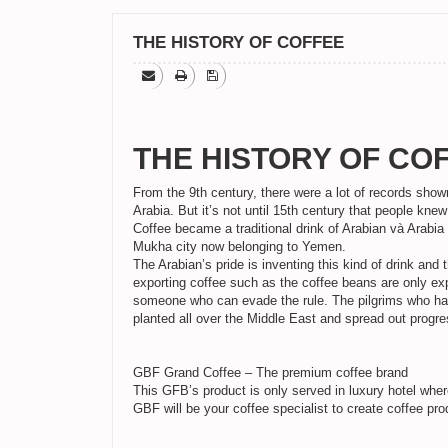
THE HISTORY OF COFFEE
THE HISTORY OF CO
From the 9th century, there were a lot of records shown
Arabia. But it’s not until 15th century that people knew
Coffee became a traditional drink of Arabian và Arabia
Mukha city now belonging to Yemen.
The Arabian’s pride is inventing this kind of drink and
exporting coffee such as the coffee beans are only expo
someone who can evade the rule. The pilgrims who had 
planted all over the Middle East and spread out progre
GBF Grand Coffee – The premium coffee brand
This GFB’s product is only served in luxury hotel where
GBF will be your coffee specialist to create coffee prod