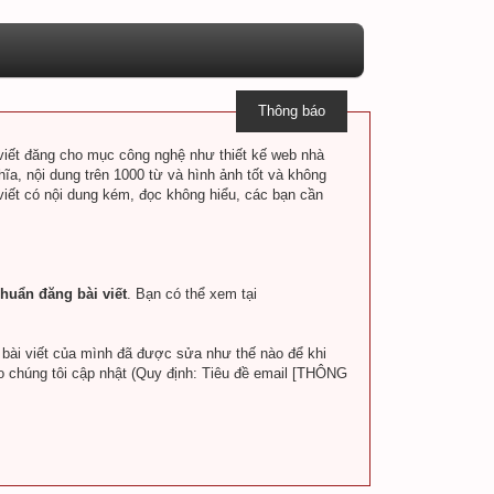
Thông báo
i viết đăng cho mục công nghệ như thiết kế web nhà
hĩa, nội dung trên 1000 từ và hình ảnh tốt và không
 viết có nội dung kém, đọc không hiểu, các bạn cần
huẩn đăng bài viết
. Bạn có thể xem tại
a bài viết của mình đã được sửa như thế nào để khi
o chúng tôi cập nhật (Quy định: Tiêu đề email [THÔNG