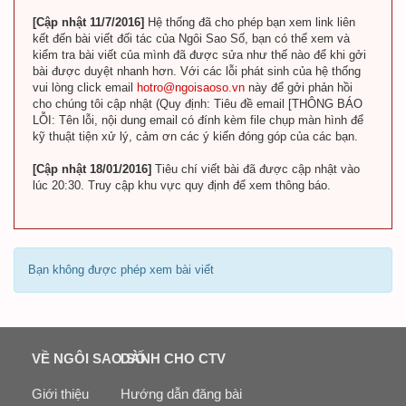
[Cập nhật 11/7/2016]
Hệ thống đã cho phép bạn xem link liên
kết đến bài viết đối tác của Ngôi Sao Số, bạn có thể xem và
kiểm tra bài viết của mình đã được sửa như thế nào để khi gởi
bài được duyệt nhanh hơn. Với các lỗi phát sinh của hệ thống
vui lòng click email
hotro@ngoisaoso.vn
này để gởi phản hồi
cho chúng tôi cập nhật (Quy định: Tiêu đề email [THÔNG BÁO
LỖI: Tên lỗi, nội dung email có đính kèm file chụp màn hình để
kỹ thuật tiện xử lý, cảm ơn các ý kiến đóng góp của các bạn.
[Cập nhật 18/01/2016]
Tiêu chí viết bài đã được cập nhật vào
lúc 20:30. Truy cập khu vực quy định để xem thông báo.
Bạn không được phép xem bài viết
VỀ NGÔI SAO SỐ
DÀNH CHO CTV
Giới thiệu
Hướng dẫn đăng bài