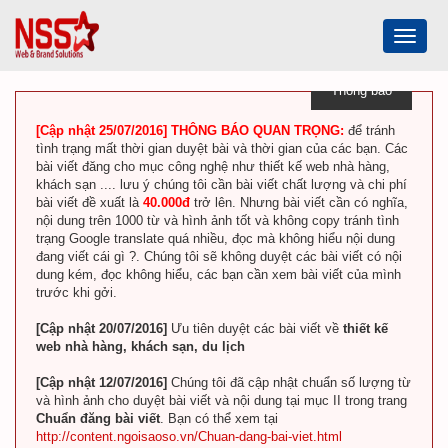
Toggle
navigat
Thông báo
[Cập nhật 25/07/2016] THÔNG BÁO QUAN TRỌNG:
để tránh
tình trạng mất thời gian duyệt bài và thời gian của các bạn. Các
bài viết đăng cho mục công nghệ như thiết kế web nhà hàng,
khách sạn .... lưu ý chúng tôi cần bài viết chất lượng và chi phí
bài viết đề xuất là
40.000đ
trở lên. Nhưng bài viết cần có nghĩa,
nội dung trên 1000 từ và hình ảnh tốt và không copy tránh tình
trạng Google translate quá nhiều, đọc mà không hiểu nội dung
đang viết cái gì ?. Chúng tôi sẽ không duyệt các bài viết có nội
dung kém, đọc không hiểu, các bạn cần xem bài viết của mình
trước khi gởi.
[Cập nhật 20/07/2016]
Ưu tiên duyệt các bài viết về
thiết kế
web nhà hàng, khách sạn, du lịch
[Cập nhật 12/07/2016]
Chúng tôi đã cập nhật chuẩn số lượng từ
và hình ảnh cho duyệt bài viết và nội dung tại mục II trong trang
Chuẩn đăng bài viết
. Bạn có thể xem tại
http://content.ngoisaoso.vn/Chuan-dang-bai-viet.html