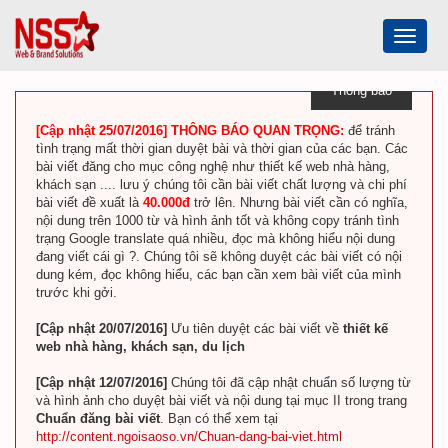
Toggle
navigat
Thông báo
[Cập nhật 25/07/2016] THÔNG BÁO QUAN TRỌNG:
để tránh
tình trạng mất thời gian duyệt bài và thời gian của các bạn. Các
bài viết đăng cho mục công nghệ như thiết kế web nhà hàng,
khách sạn .... lưu ý chúng tôi cần bài viết chất lượng và chi phí
bài viết đề xuất là
40.000đ
trở lên. Nhưng bài viết cần có nghĩa,
nội dung trên 1000 từ và hình ảnh tốt và không copy tránh tình
trạng Google translate quá nhiều, đọc mà không hiểu nội dung
đang viết cái gì ?. Chúng tôi sẽ không duyệt các bài viết có nội
dung kém, đọc không hiểu, các bạn cần xem bài viết của mình
trước khi gởi.
[Cập nhật 20/07/2016]
Ưu tiên duyệt các bài viết về
thiết kế
web nhà hàng, khách sạn, du lịch
[Cập nhật 12/07/2016]
Chúng tôi đã cập nhật chuẩn số lượng từ
và hình ảnh cho duyệt bài viết và nội dung tại mục II trong trang
Chuẩn đăng bài viết
. Bạn có thể xem tại
http://content.ngoisaoso.vn/Chuan-dang-bai-viet.html