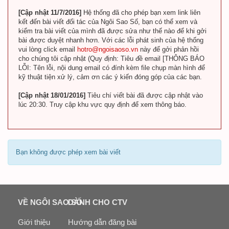
[Cập nhật 11/7/2016]
Hệ thống đã cho phép bạn xem link liên
kết đến bài viết đối tác của Ngôi Sao Số, bạn có thể xem và
kiểm tra bài viết của mình đã được sửa như thế nào để khi gởi
bài được duyệt nhanh hơn. Với các lỗi phát sinh của hệ thống
vui lòng click email
hotro@ngoisaoso.vn
này để gởi phản hồi
cho chúng tôi cập nhật (Quy định: Tiêu đề email [THÔNG BÁO
LỖI: Tên lỗi, nội dung email có đính kèm file chụp màn hình để
kỹ thuật tiện xử lý, cảm ơn các ý kiến đóng góp của các bạn.
[Cập nhật 18/01/2016]
Tiêu chí viết bài đã được cập nhật vào
lúc 20:30. Truy cập khu vực quy định để xem thông báo.
Bạn không được phép xem bài viết
VỀ NGÔI SAO SỐ
DÀNH CHO CTV
Giới thiệu
Hướng dẫn đăng bài