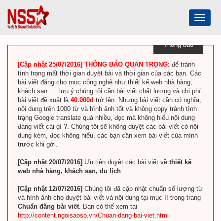
Toggle
navigat
Thông báo
[Cập nhật 25/07/2016] THÔNG BÁO QUAN TRỌNG:
để tránh
tình trạng mất thời gian duyệt bài và thời gian của các bạn. Các
bài viết đăng cho mục công nghệ như thiết kế web nhà hàng,
khách sạn .... lưu ý chúng tôi cần bài viết chất lượng và chi phí
bài viết đề xuất là
40.000đ
trở lên. Nhưng bài viết cần có nghĩa,
nội dung trên 1000 từ và hình ảnh tốt và không copy tránh tình
trạng Google translate quá nhiều, đọc mà không hiểu nội dung
đang viết cái gì ?. Chúng tôi sẽ không duyệt các bài viết có nội
dung kém, đọc không hiểu, các bạn cần xem bài viết của mình
trước khi gởi.
[Cập nhật 20/07/2016]
Ưu tiên duyệt các bài viết về
thiết kế
web nhà hàng, khách sạn, du lịch
[Cập nhật 12/07/2016]
Chúng tôi đã cập nhật chuẩn số lượng từ
và hình ảnh cho duyệt bài viết và nội dung tại mục II trong trang
Chuẩn đăng bài viết
. Bạn có thể xem tại
http://content.ngoisaoso.vn/Chuan-dang-bai-viet.html