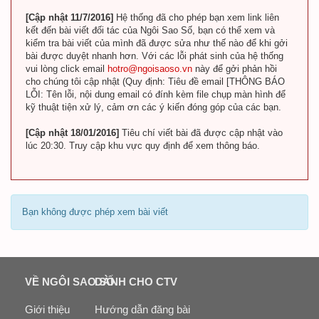
[Cập nhật 11/7/2016]
Hệ thống đã cho phép bạn xem link liên
kết đến bài viết đối tác của Ngôi Sao Số, bạn có thể xem và
kiểm tra bài viết của mình đã được sửa như thế nào để khi gởi
bài được duyệt nhanh hơn. Với các lỗi phát sinh của hệ thống
vui lòng click email
hotro@ngoisaoso.vn
này để gởi phản hồi
cho chúng tôi cập nhật (Quy định: Tiêu đề email [THÔNG BÁO
LỖI: Tên lỗi, nội dung email có đính kèm file chụp màn hình để
kỹ thuật tiện xử lý, cảm ơn các ý kiến đóng góp của các bạn.
[Cập nhật 18/01/2016]
Tiêu chí viết bài đã được cập nhật vào
lúc 20:30. Truy cập khu vực quy định để xem thông báo.
Bạn không được phép xem bài viết
VỀ NGÔI SAO SỐ
DÀNH CHO CTV
Giới thiệu
Hướng dẫn đăng bài