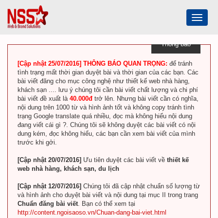
Toggle
navigat
Thông báo
[Cập nhật 25/07/2016] THÔNG BÁO QUAN TRỌNG:
để tránh
tình trạng mất thời gian duyệt bài và thời gian của các bạn. Các
bài viết đăng cho mục công nghệ như thiết kế web nhà hàng,
khách sạn .... lưu ý chúng tôi cần bài viết chất lượng và chi phí
bài viết đề xuất là
40.000đ
trở lên. Nhưng bài viết cần có nghĩa,
nội dung trên 1000 từ và hình ảnh tốt và không copy tránh tình
trạng Google translate quá nhiều, đọc mà không hiểu nội dung
đang viết cái gì ?. Chúng tôi sẽ không duyệt các bài viết có nội
dung kém, đọc không hiểu, các bạn cần xem bài viết của mình
trước khi gởi.
[Cập nhật 20/07/2016]
Ưu tiên duyệt các bài viết về
thiết kế
web nhà hàng, khách sạn, du lịch
[Cập nhật 12/07/2016]
Chúng tôi đã cập nhật chuẩn số lượng từ
và hình ảnh cho duyệt bài viết và nội dung tại mục II trong trang
Chuẩn đăng bài viết
. Bạn có thể xem tại
http://content.ngoisaoso.vn/Chuan-dang-bai-viet.html