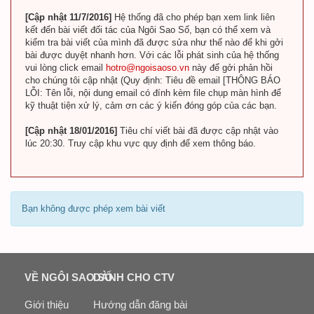
[Cập nhật 11/7/2016]
Hệ thống đã cho phép bạn xem link liên
kết đến bài viết đối tác của Ngôi Sao Số, bạn có thể xem và
kiểm tra bài viết của mình đã được sửa như thế nào để khi gởi
bài được duyệt nhanh hơn. Với các lỗi phát sinh của hệ thống
vui lòng click email
hotro@ngoisaoso.vn
này để gởi phản hồi
cho chúng tôi cập nhật (Quy định: Tiêu đề email [THÔNG BÁO
LỖI: Tên lỗi, nội dung email có đính kèm file chụp màn hình để
kỹ thuật tiện xử lý, cảm ơn các ý kiến đóng góp của các bạn.
[Cập nhật 18/01/2016]
Tiêu chí viết bài đã được cập nhật vào
lúc 20:30. Truy cập khu vực quy định để xem thông báo.
Bạn không được phép xem bài viết
VỀ NGÔI SAO SỐ
DÀNH CHO CTV
Giới thiệu
Hướng dẫn đăng bài