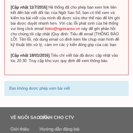
[Cập nhật 11/7/2016]
Hệ thống đã cho phép bạn xem link liên
kết đến bài viết đối tác của Ngôi Sao Số, bạn có thể xem và
kiểm tra bài viết của mình đã được sửa như thế nào để khi gởi
bài được duyệt nhanh hơn. Với các lỗi phát sinh của hệ thống
vui lòng click email
hotro@ngoisaoso.vn
này để gởi phản hồi
cho chúng tôi cập nhật (Quy định: Tiêu đề email [THÔNG BÁO
LỖI: Tên lỗi, nội dung email có đính kèm file chụp màn hình để
kỹ thuật tiện xử lý, cảm ơn các ý kiến đóng góp của các bạn.
[Cập nhật 18/01/2016]
Tiêu chí viết bài đã được cập nhật vào
lúc 20:30. Truy cập khu vực quy định để xem thông báo.
Bạn không được phép xem bài viết
VỀ NGÔI SAO SỐ
DÀNH CHO CTV
Giới thiệu
Hướng dẫn đăng bài