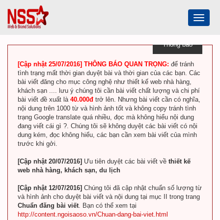
Toggle
navigat
Thông báo
[Cập nhật 25/07/2016] THÔNG BÁO QUAN TRỌNG:
để tránh
tình trạng mất thời gian duyệt bài và thời gian của các bạn. Các
bài viết đăng cho mục công nghệ như thiết kế web nhà hàng,
khách sạn .... lưu ý chúng tôi cần bài viết chất lượng và chi phí
bài viết đề xuất là
40.000đ
trở lên. Nhưng bài viết cần có nghĩa,
nội dung trên 1000 từ và hình ảnh tốt và không copy tránh tình
trạng Google translate quá nhiều, đọc mà không hiểu nội dung
đang viết cái gì ?. Chúng tôi sẽ không duyệt các bài viết có nội
dung kém, đọc không hiểu, các bạn cần xem bài viết của mình
trước khi gởi.
[Cập nhật 20/07/2016]
Ưu tiên duyệt các bài viết về
thiết kế
web nhà hàng, khách sạn, du lịch
[Cập nhật 12/07/2016]
Chúng tôi đã cập nhật chuẩn số lượng từ
và hình ảnh cho duyệt bài viết và nội dung tại mục II trong trang
Chuẩn đăng bài viết
. Bạn có thể xem tại
http://content.ngoisaoso.vn/Chuan-dang-bai-viet.html