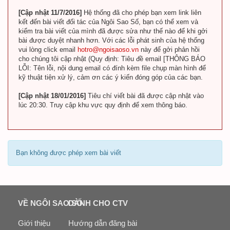
[Cập nhật 11/7/2016]
Hệ thống đã cho phép bạn xem link liên
kết đến bài viết đối tác của Ngôi Sao Số, bạn có thể xem và
kiểm tra bài viết của mình đã được sửa như thế nào để khi gởi
bài được duyệt nhanh hơn. Với các lỗi phát sinh của hệ thống
vui lòng click email
hotro@ngoisaoso.vn
này để gởi phản hồi
cho chúng tôi cập nhật (Quy định: Tiêu đề email [THÔNG BÁO
LỖI: Tên lỗi, nội dung email có đính kèm file chụp màn hình để
kỹ thuật tiện xử lý, cảm ơn các ý kiến đóng góp của các bạn.
[Cập nhật 18/01/2016]
Tiêu chí viết bài đã được cập nhật vào
lúc 20:30. Truy cập khu vực quy định để xem thông báo.
Bạn không được phép xem bài viết
VỀ NGÔI SAO SỐ
DÀNH CHO CTV
Giới thiệu
Hướng dẫn đăng bài