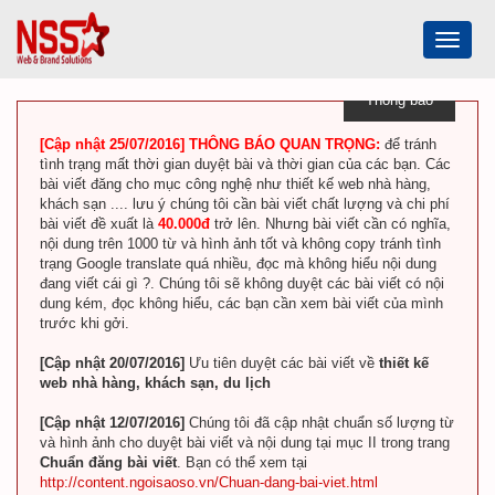
Toggle
navigat
Thông báo
[Cập nhật 25/07/2016] THÔNG BÁO QUAN TRỌNG:
để tránh
tình trạng mất thời gian duyệt bài và thời gian của các bạn. Các
bài viết đăng cho mục công nghệ như thiết kế web nhà hàng,
khách sạn .... lưu ý chúng tôi cần bài viết chất lượng và chi phí
bài viết đề xuất là
40.000đ
trở lên. Nhưng bài viết cần có nghĩa,
nội dung trên 1000 từ và hình ảnh tốt và không copy tránh tình
trạng Google translate quá nhiều, đọc mà không hiểu nội dung
đang viết cái gì ?. Chúng tôi sẽ không duyệt các bài viết có nội
dung kém, đọc không hiểu, các bạn cần xem bài viết của mình
trước khi gởi.
[Cập nhật 20/07/2016]
Ưu tiên duyệt các bài viết về
thiết kế
web nhà hàng, khách sạn, du lịch
[Cập nhật 12/07/2016]
Chúng tôi đã cập nhật chuẩn số lượng từ
và hình ảnh cho duyệt bài viết và nội dung tại mục II trong trang
Chuẩn đăng bài viết
. Bạn có thể xem tại
http://content.ngoisaoso.vn/Chuan-dang-bai-viet.html