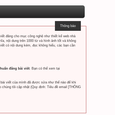
Thông báo
i viết đăng cho mục công nghệ như thiết kế web nhà
hĩa, nội dung trên 1000 từ và hình ảnh tốt và không
 viết có nội dung kém, đọc không hiểu, các bạn cần
huẩn đăng bài viết
. Bạn có thể xem tại
a bài viết của mình đã được sửa như thế nào để khi
o chúng tôi cập nhật (Quy định: Tiêu đề email [THÔNG