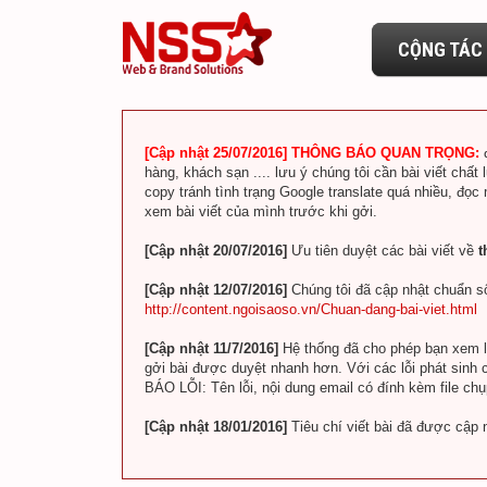
CỘNG TÁC 
[Cập nhật 25/07/2016] THÔNG BÁO QUAN TRỌNG:
hàng, khách sạn .... lưu ý chúng tôi cần bài viết chất 
copy tránh tình trạng Google translate quá nhiều, đọc
xem bài viết của mình trước khi gởi.
[Cập nhật 20/07/2016]
Ưu tiên duyệt các bài viết về
t
[Cập nhật 12/07/2016]
Chúng tôi đã cập nhật chuẩn số
http://content.ngoisaoso.vn/Chuan-dang-bai-viet.html
[Cập nhật 11/7/2016]
Hệ thống đã cho phép bạn xem lin
gởi bài được duyệt nhanh hơn. Với các lỗi phát sinh c
BÁO LỖI: Tên lỗi, nội dung email có đính kèm file ch
[Cập nhật 18/01/2016]
Tiêu chí viết bài đã được cập 