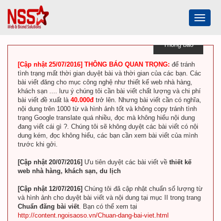
Toggle
navigat
Thông báo
[Cập nhật 25/07/2016] THÔNG BÁO QUAN TRỌNG:
để tránh
tình trạng mất thời gian duyệt bài và thời gian của các bạn. Các
bài viết đăng cho mục công nghệ như thiết kế web nhà hàng,
khách sạn .... lưu ý chúng tôi cần bài viết chất lượng và chi phí
bài viết đề xuất là
40.000đ
trở lên. Nhưng bài viết cần có nghĩa,
nội dung trên 1000 từ và hình ảnh tốt và không copy tránh tình
trạng Google translate quá nhiều, đọc mà không hiểu nội dung
đang viết cái gì ?. Chúng tôi sẽ không duyệt các bài viết có nội
dung kém, đọc không hiểu, các bạn cần xem bài viết của mình
trước khi gởi.
[Cập nhật 20/07/2016]
Ưu tiên duyệt các bài viết về
thiết kế
web nhà hàng, khách sạn, du lịch
[Cập nhật 12/07/2016]
Chúng tôi đã cập nhật chuẩn số lượng từ
và hình ảnh cho duyệt bài viết và nội dung tại mục II trong trang
Chuẩn đăng bài viết
. Bạn có thể xem tại
http://content.ngoisaoso.vn/Chuan-dang-bai-viet.html