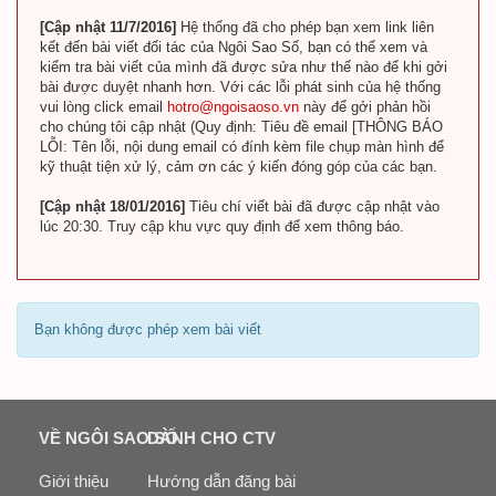
[Cập nhật 11/7/2016]
Hệ thống đã cho phép bạn xem link liên
kết đến bài viết đối tác của Ngôi Sao Số, bạn có thể xem và
kiểm tra bài viết của mình đã được sửa như thế nào để khi gởi
bài được duyệt nhanh hơn. Với các lỗi phát sinh của hệ thống
vui lòng click email
hotro@ngoisaoso.vn
này để gởi phản hồi
cho chúng tôi cập nhật (Quy định: Tiêu đề email [THÔNG BÁO
LỖI: Tên lỗi, nội dung email có đính kèm file chụp màn hình để
kỹ thuật tiện xử lý, cảm ơn các ý kiến đóng góp của các bạn.
[Cập nhật 18/01/2016]
Tiêu chí viết bài đã được cập nhật vào
lúc 20:30. Truy cập khu vực quy định để xem thông báo.
Bạn không được phép xem bài viết
VỀ NGÔI SAO SỐ
DÀNH CHO CTV
Giới thiệu
Hướng dẫn đăng bài