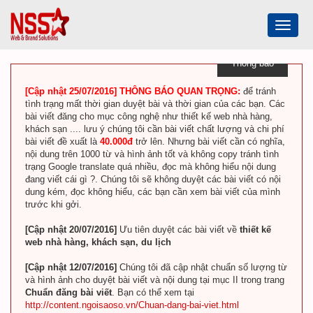
Toggle
navigat
Thông báo
[Cập nhật 25/07/2016] THÔNG BÁO QUAN TRỌNG:
để tránh
tình trạng mất thời gian duyệt bài và thời gian của các bạn. Các
bài viết đăng cho mục công nghệ như thiết kế web nhà hàng,
khách sạn .... lưu ý chúng tôi cần bài viết chất lượng và chi phí
bài viết đề xuất là
40.000đ
trở lên. Nhưng bài viết cần có nghĩa,
nội dung trên 1000 từ và hình ảnh tốt và không copy tránh tình
trạng Google translate quá nhiều, đọc mà không hiểu nội dung
đang viết cái gì ?. Chúng tôi sẽ không duyệt các bài viết có nội
dung kém, đọc không hiểu, các bạn cần xem bài viết của mình
trước khi gởi.
[Cập nhật 20/07/2016]
Ưu tiên duyệt các bài viết về
thiết kế
web nhà hàng, khách sạn, du lịch
[Cập nhật 12/07/2016]
Chúng tôi đã cập nhật chuẩn số lượng từ
và hình ảnh cho duyệt bài viết và nội dung tại mục II trong trang
Chuẩn đăng bài viết
. Bạn có thể xem tại
http://content.ngoisaoso.vn/Chuan-dang-bai-viet.html