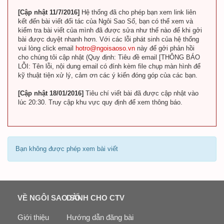
[Cập nhật 11/7/2016]
Hệ thống đã cho phép bạn xem link liên
kết đến bài viết đối tác của Ngôi Sao Số, bạn có thể xem và
kiểm tra bài viết của mình đã được sửa như thế nào để khi gởi
bài được duyệt nhanh hơn. Với các lỗi phát sinh của hệ thống
vui lòng click email
hotro@ngoisaoso.vn
này để gởi phản hồi
cho chúng tôi cập nhật (Quy định: Tiêu đề email [THÔNG BÁO
LỖI: Tên lỗi, nội dung email có đính kèm file chụp màn hình để
kỹ thuật tiện xử lý, cảm ơn các ý kiến đóng góp của các bạn.
[Cập nhật 18/01/2016]
Tiêu chí viết bài đã được cập nhật vào
lúc 20:30. Truy cập khu vực quy định để xem thông báo.
Bạn không được phép xem bài viết
VỀ NGÔI SAO SỐ
DÀNH CHO CTV
Giới thiệu
Hướng dẫn đăng bài