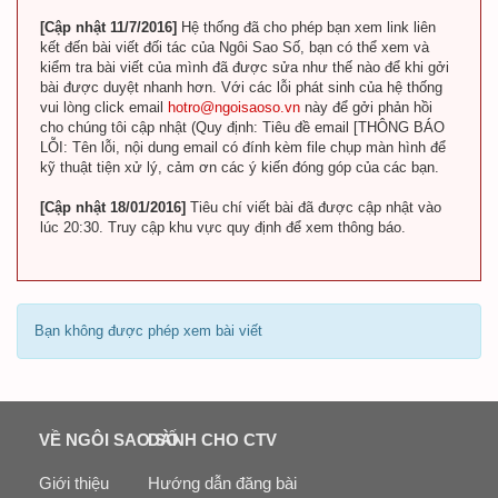
[Cập nhật 11/7/2016]
Hệ thống đã cho phép bạn xem link liên
kết đến bài viết đối tác của Ngôi Sao Số, bạn có thể xem và
kiểm tra bài viết của mình đã được sửa như thế nào để khi gởi
bài được duyệt nhanh hơn. Với các lỗi phát sinh của hệ thống
vui lòng click email
hotro@ngoisaoso.vn
này để gởi phản hồi
cho chúng tôi cập nhật (Quy định: Tiêu đề email [THÔNG BÁO
LỖI: Tên lỗi, nội dung email có đính kèm file chụp màn hình để
kỹ thuật tiện xử lý, cảm ơn các ý kiến đóng góp của các bạn.
[Cập nhật 18/01/2016]
Tiêu chí viết bài đã được cập nhật vào
lúc 20:30. Truy cập khu vực quy định để xem thông báo.
Bạn không được phép xem bài viết
VỀ NGÔI SAO SỐ
DÀNH CHO CTV
Giới thiệu
Hướng dẫn đăng bài