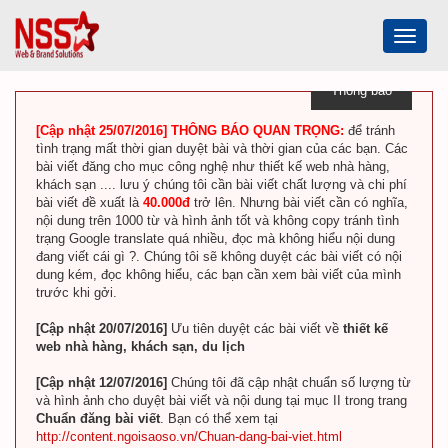
Toggle
navigat
Thông báo
[Cập nhật 25/07/2016] THÔNG BÁO QUAN TRỌNG:
để tránh
tình trạng mất thời gian duyệt bài và thời gian của các bạn. Các
bài viết đăng cho mục công nghệ như thiết kế web nhà hàng,
khách sạn .... lưu ý chúng tôi cần bài viết chất lượng và chi phí
bài viết đề xuất là
40.000đ
trở lên. Nhưng bài viết cần có nghĩa,
nội dung trên 1000 từ và hình ảnh tốt và không copy tránh tình
trạng Google translate quá nhiều, đọc mà không hiểu nội dung
đang viết cái gì ?. Chúng tôi sẽ không duyệt các bài viết có nội
dung kém, đọc không hiểu, các bạn cần xem bài viết của mình
trước khi gởi.
[Cập nhật 20/07/2016]
Ưu tiên duyệt các bài viết về
thiết kế
web nhà hàng, khách sạn, du lịch
[Cập nhật 12/07/2016]
Chúng tôi đã cập nhật chuẩn số lượng từ
và hình ảnh cho duyệt bài viết và nội dung tại mục II trong trang
Chuẩn đăng bài viết
. Bạn có thể xem tại
http://content.ngoisaoso.vn/Chuan-dang-bai-viet.html