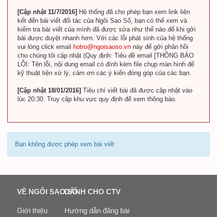
[Cập nhật 11/7/2016]
Hệ thống đã cho phép bạn xem link liên
kết đến bài viết đối tác của Ngôi Sao Số, bạn có thể xem và
kiểm tra bài viết của mình đã được sửa như thế nào để khi gởi
bài được duyệt nhanh hơn. Với các lỗi phát sinh của hệ thống
vui lòng click email
hotro@ngoisaoso.vn
này để gởi phản hồi
cho chúng tôi cập nhật (Quy định: Tiêu đề email [THÔNG BÁO
LỖI: Tên lỗi, nội dung email có đính kèm file chụp màn hình để
kỹ thuật tiện xử lý, cảm ơn các ý kiến đóng góp của các bạn.
[Cập nhật 18/01/2016]
Tiêu chí viết bài đã được cập nhật vào
lúc 20:30. Truy cập khu vực quy định để xem thông báo.
Bạn không được phép xem bài viết
VỀ NGÔI SAO SỐ
DÀNH CHO CTV
Giới thiệu
Hướng dẫn đăng bài