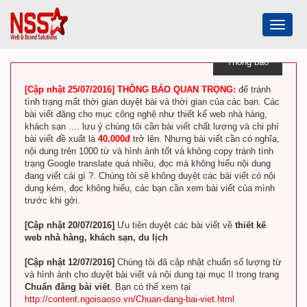
Toggle
navigat
Thông báo
[Cập nhật 25/07/2016] THÔNG BÁO QUAN TRỌNG:
để tránh
tình trạng mất thời gian duyệt bài và thời gian của các bạn. Các
bài viết đăng cho mục công nghệ như thiết kế web nhà hàng,
khách sạn .... lưu ý chúng tôi cần bài viết chất lượng và chi phí
bài viết đề xuất là
40.000đ
trở lên. Nhưng bài viết cần có nghĩa,
nội dung trên 1000 từ và hình ảnh tốt và không copy tránh tình
trạng Google translate quá nhiều, đọc mà không hiểu nội dung
đang viết cái gì ?. Chúng tôi sẽ không duyệt các bài viết có nội
dung kém, đọc không hiểu, các bạn cần xem bài viết của mình
trước khi gởi.
[Cập nhật 20/07/2016]
Ưu tiên duyệt các bài viết về
thiết kế
web nhà hàng, khách sạn, du lịch
[Cập nhật 12/07/2016]
Chúng tôi đã cập nhật chuẩn số lượng từ
và hình ảnh cho duyệt bài viết và nội dung tại mục II trong trang
Chuẩn đăng bài viết
. Bạn có thể xem tại
http://content.ngoisaoso.vn/Chuan-dang-bai-viet.html