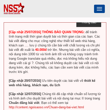
Toggle
navigat
Thông báo
[Cập nhật 25/07/2016] THÔNG BÁO QUAN TRỌNG:
để tránh
tình trạng mất thời gian duyệt bài và thời gian của các bạn. Các
bài viết đăng cho mục công nghệ như thiết kế web nhà hàng,
khách sạn .... lưu ý chúng tôi cần bài viết chất lượng và chi phí
bài viết đề xuất là
40.000đ
trở lên. Nhưng bài viết cần có nghĩa,
nội dung trên 1000 từ và hình ảnh tốt và không copy tránh tình
trạng Google translate quá nhiều, đọc mà không hiểu nội dung
đang viết cái gì ?. Chúng tôi sẽ không duyệt các bài viết có nội
dung kém, đọc không hiểu, các bạn cần xem bài viết của mình
trước khi gởi.
[Cập nhật 20/07/2016]
Ưu tiên duyệt các bài viết về
thiết kế
web nhà hàng, khách sạn, du lịch
[Cập nhật 12/07/2016]
Chúng tôi đã cập nhật chuẩn số lượng từ
và hình ảnh cho duyệt bài viết và nội dung tại mục II trong trang
Chuẩn đăng bài viết
. Bạn có thể xem tại
http://content.ngoisaoso.vn/Chuan-dang-bai-viet.html