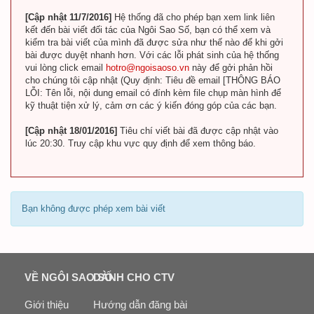
[Cập nhật 11/7/2016]
Hệ thống đã cho phép bạn xem link liên
kết đến bài viết đối tác của Ngôi Sao Số, bạn có thể xem và
kiểm tra bài viết của mình đã được sửa như thế nào để khi gởi
bài được duyệt nhanh hơn. Với các lỗi phát sinh của hệ thống
vui lòng click email
hotro@ngoisaoso.vn
này để gởi phản hồi
cho chúng tôi cập nhật (Quy định: Tiêu đề email [THÔNG BÁO
LỖI: Tên lỗi, nội dung email có đính kèm file chụp màn hình để
kỹ thuật tiện xử lý, cảm ơn các ý kiến đóng góp của các bạn.
[Cập nhật 18/01/2016]
Tiêu chí viết bài đã được cập nhật vào
lúc 20:30. Truy cập khu vực quy định để xem thông báo.
Bạn không được phép xem bài viết
VỀ NGÔI SAO SỐ
DÀNH CHO CTV
Giới thiệu
Hướng dẫn đăng bài