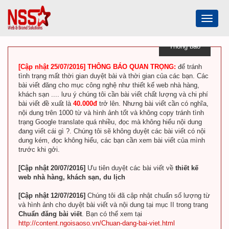
Toggle
navigat
Thông báo
[Cập nhật 25/07/2016] THÔNG BÁO QUAN TRỌNG:
để tránh
tình trạng mất thời gian duyệt bài và thời gian của các bạn. Các
bài viết đăng cho mục công nghệ như thiết kế web nhà hàng,
khách sạn .... lưu ý chúng tôi cần bài viết chất lượng và chi phí
bài viết đề xuất là
40.000đ
trở lên. Nhưng bài viết cần có nghĩa,
nội dung trên 1000 từ và hình ảnh tốt và không copy tránh tình
trạng Google translate quá nhiều, đọc mà không hiểu nội dung
đang viết cái gì ?. Chúng tôi sẽ không duyệt các bài viết có nội
dung kém, đọc không hiểu, các bạn cần xem bài viết của mình
trước khi gởi.
[Cập nhật 20/07/2016]
Ưu tiên duyệt các bài viết về
thiết kế
web nhà hàng, khách sạn, du lịch
[Cập nhật 12/07/2016]
Chúng tôi đã cập nhật chuẩn số lượng từ
và hình ảnh cho duyệt bài viết và nội dung tại mục II trong trang
Chuẩn đăng bài viết
. Bạn có thể xem tại
http://content.ngoisaoso.vn/Chuan-dang-bai-viet.html