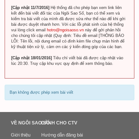
[Cập nhật 11/7/2016]
Hệ thống đã cho phép bạn xem link liên
kết đến bài viết đối tác của Ngôi Sao Số, bạn có thể xem và
kiểm tra bài viết của mình đã được sửa như thế nào để khi gởi
bài được duyệt nhanh hơn. Với các lỗi phát sinh của hệ thống
vui lòng click email
hotro@ngoisaoso.vn
này để gởi phản hồi
cho chúng tôi cập nhật (Quy định: Tiêu đề email [THÔNG BÁO
LỖI: Tên lỗi, nội dung email có đính kèm file chụp màn hình để
kỹ thuật tiện xử lý, cảm ơn các ý kiến đóng góp của các bạn.
[Cập nhật 18/01/2016]
Tiêu chí viết bài đã được cập nhật vào
lúc 20:30. Truy cập khu vực quy định để xem thông báo.
Bạn không được phép xem bài viết
VỀ NGÔI SAO SỐ
DÀNH CHO CTV
Giới thiệu
Hướng dẫn đăng bài