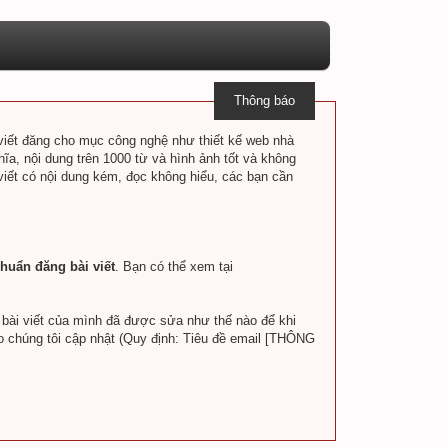
Thông báo
i viết đăng cho mục công nghệ như thiết kế web nhà
hĩa, nội dung trên 1000 từ và hình ảnh tốt và không
 viết có nội dung kém, đọc không hiểu, các bạn cần
huẩn đăng bài viết
. Bạn có thể xem tại
a bài viết của mình đã được sửa như thế nào để khi
o chúng tôi cập nhật (Quy định: Tiêu đề email [THÔNG