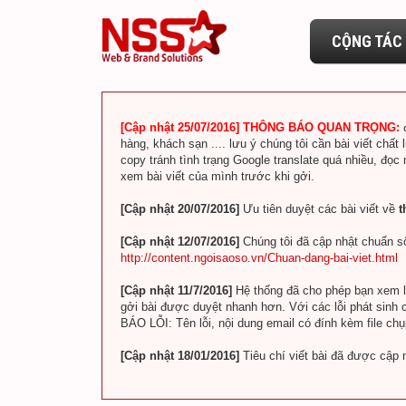
CỘNG TÁC 
[Cập nhật 25/07/2016] THÔNG BÁO QUAN TRỌNG:
hàng, khách sạn .... lưu ý chúng tôi cần bài viết chất 
copy tránh tình trạng Google translate quá nhiều, đọc
xem bài viết của mình trước khi gởi.
[Cập nhật 20/07/2016]
Ưu tiên duyệt các bài viết về
t
[Cập nhật 12/07/2016]
Chúng tôi đã cập nhật chuẩn số
http://content.ngoisaoso.vn/Chuan-dang-bai-viet.html
[Cập nhật 11/7/2016]
Hệ thống đã cho phép bạn xem lin
gởi bài được duyệt nhanh hơn. Với các lỗi phát sinh c
BÁO LỖI: Tên lỗi, nội dung email có đính kèm file ch
[Cập nhật 18/01/2016]
Tiêu chí viết bài đã được cập 