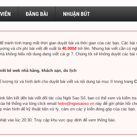
VIÊN
ĐĂNG BÀI
NHUẬN BÚT
để tránh tình trạng mất thời gian duyệt bài và thời gian của các bạn. Các bà
lượng và chi phí bài viết đề xuất là
40.000đ
trở lên. Nhưng bài viết cần có ng
 mà không hiểu nội dung đang viết cái gì ?. Chúng tôi sẽ không duyệt các bài
hiết kế web nhà hàng, khách sạn, du lịch
 lượng từ và hình ảnh cho duyệt bài viết và nội dung tại mục II trong trang
C
k liên kết đến bài viết đối tác của Ngôi Sao Số, bạn có thể xem và kiểm tr
ủa hệ thống vui lòng click email
hotro@ngoisaoso.vn
này để gởi phản hồi ch
ụp màn hình để kỹ thuật tiện xử lý, cảm ơn các ý kiến đóng góp của các bạn.
nhật vào lúc 20:30. Truy cập khu vực quy định để xem thông báo.