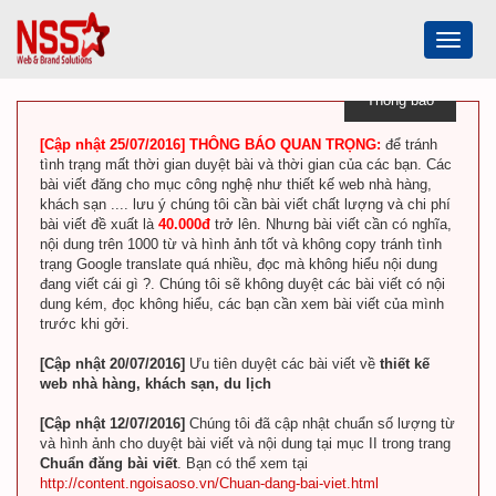
Toggle
navigat
Thông báo
[Cập nhật 25/07/2016] THÔNG BÁO QUAN TRỌNG:
để tránh
tình trạng mất thời gian duyệt bài và thời gian của các bạn. Các
bài viết đăng cho mục công nghệ như thiết kế web nhà hàng,
khách sạn .... lưu ý chúng tôi cần bài viết chất lượng và chi phí
bài viết đề xuất là
40.000đ
trở lên. Nhưng bài viết cần có nghĩa,
nội dung trên 1000 từ và hình ảnh tốt và không copy tránh tình
trạng Google translate quá nhiều, đọc mà không hiểu nội dung
đang viết cái gì ?. Chúng tôi sẽ không duyệt các bài viết có nội
dung kém, đọc không hiểu, các bạn cần xem bài viết của mình
trước khi gởi.
[Cập nhật 20/07/2016]
Ưu tiên duyệt các bài viết về
thiết kế
web nhà hàng, khách sạn, du lịch
[Cập nhật 12/07/2016]
Chúng tôi đã cập nhật chuẩn số lượng từ
và hình ảnh cho duyệt bài viết và nội dung tại mục II trong trang
Chuẩn đăng bài viết
. Bạn có thể xem tại
http://content.ngoisaoso.vn/Chuan-dang-bai-viet.html