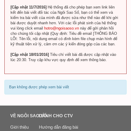
[Cập nhật 11/7/2016]
Hệ thống đã cho phép bạn xem link liên
kết đến bài viết đối tác của Ngôi Sao Số, bạn có thể xem và
kiểm tra bài viết của mình đã được sửa như thế nào để khi gởi
bài được duyệt nhanh hơn. Với các lỗi phát sinh của hệ thống
vui lòng click email
hotro@ngoisaoso.vn
này để gởi phản hồi
cho chúng tôi cập nhật (Quy định: Tiêu đề email [THÔNG BÁO
LỖI: Tên lỗi, nội dung email có đính kèm file chụp màn hình để
kỹ thuật tiện xử lý, cảm ơn các ý kiến đóng góp của các bạn.
[Cập nhật 18/01/2016]
Tiêu chí viết bài đã được cập nhật vào
lúc 20:30. Truy cập khu vực quy định để xem thông báo.
Bạn không được phép xem bài viết
VỀ NGÔI SAO SỐ
DÀNH CHO CTV
Giới thiệu
Hướng dẫn đăng bài