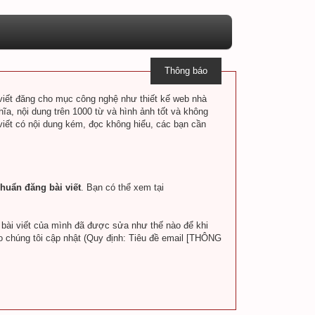
Thông báo
i viết đăng cho mục công nghệ như thiết kế web nhà
hĩa, nội dung trên 1000 từ và hình ảnh tốt và không
 viết có nội dung kém, đọc không hiểu, các bạn cần
huẩn đăng bài viết
. Bạn có thể xem tại
a bài viết của mình đã được sửa như thế nào để khi
o chúng tôi cập nhật (Quy định: Tiêu đề email [THÔNG