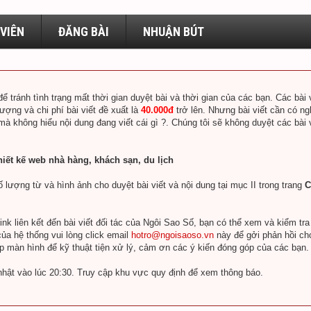
VIÊN
ĐĂNG BÀI
NHUẬN BÚT
để tránh tình trạng mất thời gian duyệt bài và thời gian của các bạn. Các bà
lượng và chi phí bài viết đề xuất là
40.000đ
trở lên. Nhưng bài viết cần có ng
 mà không hiểu nội dung đang viết cái gì ?. Chúng tôi sẽ không duyệt các bài
hiết kế web nhà hàng, khách sạn, du lịch
 lượng từ và hình ảnh cho duyệt bài viết và nội dung tại mục II trong trang
C
k liên kết đến bài viết đối tác của Ngôi Sao Số, bạn có thể xem và kiểm tr
ủa hệ thống vui lòng click email
hotro@ngoisaoso.vn
này để gởi phản hồi ch
ụp màn hình để kỹ thuật tiện xử lý, cảm ơn các ý kiến đóng góp của các bạn.
nhật vào lúc 20:30. Truy cập khu vực quy định để xem thông báo.