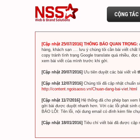
CỘNG TÁC 
[Cập nhật 25/07/2016] THÔNG BÁO QUAN TRỌNG:
hàng, khách sạn .... lưu ý chúng tôi cần bài viết chất 
copy tránh tình trạng Google translate quá nhiều, đọc
xem bài viết của mình trước khi gởi.
[Cập nhật 20/07/2016]
Ưu tiên duyệt các bài viết về
t
[Cập nhật 12/07/2016]
Chúng tôi đã cập nhật chuẩn số
http://content.ngoisaoso.vn/Chuan-dang-bai-viet.html
[Cập nhật 11/7/2016]
Hệ thống đã cho phép bạn xem lin
gởi bài được duyệt nhanh hơn. Với các lỗi phát sinh c
BÁO LỖI: Tên lỗi, nội dung email có đính kèm file ch
[Cập nhật 18/01/2016]
Tiêu chí viết bài đã được cập 