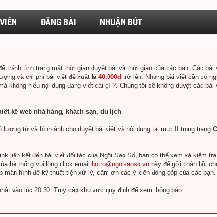
VIÊN
ĐĂNG BÀI
NHUẬN BÚT
để tránh tình trạng mất thời gian duyệt bài và thời gian của các bạn. Các bà
lượng và chi phí bài viết đề xuất là
40.000đ
trở lên. Nhưng bài viết cần có ng
 mà không hiểu nội dung đang viết cái gì ?. Chúng tôi sẽ không duyệt các bài
hiết kế web nhà hàng, khách sạn, du lịch
 lượng từ và hình ảnh cho duyệt bài viết và nội dung tại mục II trong trang
C
k liên kết đến bài viết đối tác của Ngôi Sao Số, bạn có thể xem và kiểm tr
ủa hệ thống vui lòng click email
hotro@ngoisaoso.vn
này để gởi phản hồi ch
ụp màn hình để kỹ thuật tiện xử lý, cảm ơn các ý kiến đóng góp của các bạn.
nhật vào lúc 20:30. Truy cập khu vực quy định để xem thông báo.