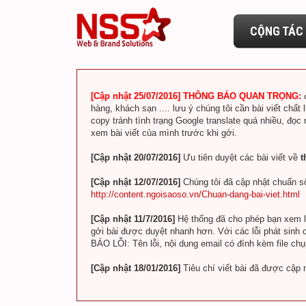
CỘNG TÁC 
[Cập nhật 25/07/2016] THÔNG BÁO QUAN TRỌNG:
hàng, khách sạn .... lưu ý chúng tôi cần bài viết chất 
copy tránh tình trạng Google translate quá nhiều, đọc
xem bài viết của mình trước khi gởi.
[Cập nhật 20/07/2016]
Ưu tiên duyệt các bài viết về
t
[Cập nhật 12/07/2016]
Chúng tôi đã cập nhật chuẩn số
http://content.ngoisaoso.vn/Chuan-dang-bai-viet.html
[Cập nhật 11/7/2016]
Hệ thống đã cho phép bạn xem lin
gởi bài được duyệt nhanh hơn. Với các lỗi phát sinh c
BÁO LỖI: Tên lỗi, nội dung email có đính kèm file ch
[Cập nhật 18/01/2016]
Tiêu chí viết bài đã được cập 