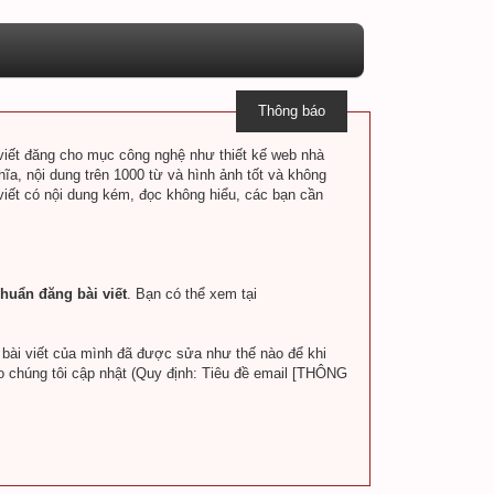
Thông báo
i viết đăng cho mục công nghệ như thiết kế web nhà
hĩa, nội dung trên 1000 từ và hình ảnh tốt và không
 viết có nội dung kém, đọc không hiểu, các bạn cần
huẩn đăng bài viết
. Bạn có thể xem tại
a bài viết của mình đã được sửa như thế nào để khi
o chúng tôi cập nhật (Quy định: Tiêu đề email [THÔNG