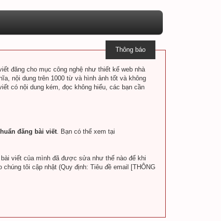
Thông báo
i viết đăng cho mục công nghệ như thiết kế web nhà
hĩa, nội dung trên 1000 từ và hình ảnh tốt và không
 viết có nội dung kém, đọc không hiểu, các bạn cần
huẩn đăng bài viết
. Bạn có thể xem tại
a bài viết của mình đã được sửa như thế nào để khi
o chúng tôi cập nhật (Quy định: Tiêu đề email [THÔNG