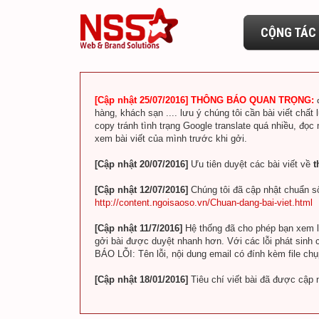
CỘNG TÁC 
[Cập nhật 25/07/2016] THÔNG BÁO QUAN TRỌNG:
hàng, khách sạn .... lưu ý chúng tôi cần bài viết chất 
copy tránh tình trạng Google translate quá nhiều, đọc
xem bài viết của mình trước khi gởi.
[Cập nhật 20/07/2016]
Ưu tiên duyệt các bài viết về
t
[Cập nhật 12/07/2016]
Chúng tôi đã cập nhật chuẩn số
http://content.ngoisaoso.vn/Chuan-dang-bai-viet.html
[Cập nhật 11/7/2016]
Hệ thống đã cho phép bạn xem lin
gởi bài được duyệt nhanh hơn. Với các lỗi phát sinh c
BÁO LỖI: Tên lỗi, nội dung email có đính kèm file ch
[Cập nhật 18/01/2016]
Tiêu chí viết bài đã được cập 