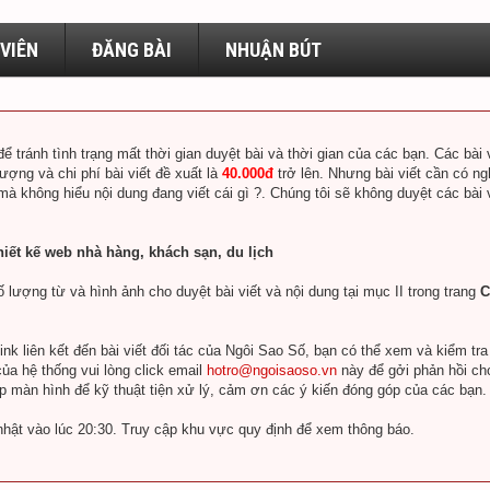
VIÊN
ĐĂNG BÀI
NHUẬN BÚT
để tránh tình trạng mất thời gian duyệt bài và thời gian của các bạn. Các bà
lượng và chi phí bài viết đề xuất là
40.000đ
trở lên. Nhưng bài viết cần có ng
 mà không hiểu nội dung đang viết cái gì ?. Chúng tôi sẽ không duyệt các bài
hiết kế web nhà hàng, khách sạn, du lịch
 lượng từ và hình ảnh cho duyệt bài viết và nội dung tại mục II trong trang
C
k liên kết đến bài viết đối tác của Ngôi Sao Số, bạn có thể xem và kiểm tr
ủa hệ thống vui lòng click email
hotro@ngoisaoso.vn
này để gởi phản hồi ch
ụp màn hình để kỹ thuật tiện xử lý, cảm ơn các ý kiến đóng góp của các bạn.
nhật vào lúc 20:30. Truy cập khu vực quy định để xem thông báo.