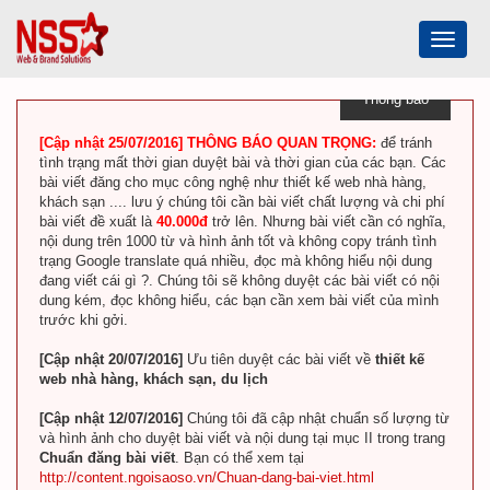
Toggle
navigat
Thông báo
[Cập nhật 25/07/2016] THÔNG BÁO QUAN TRỌNG:
để tránh
tình trạng mất thời gian duyệt bài và thời gian của các bạn. Các
bài viết đăng cho mục công nghệ như thiết kế web nhà hàng,
khách sạn .... lưu ý chúng tôi cần bài viết chất lượng và chi phí
bài viết đề xuất là
40.000đ
trở lên. Nhưng bài viết cần có nghĩa,
nội dung trên 1000 từ và hình ảnh tốt và không copy tránh tình
trạng Google translate quá nhiều, đọc mà không hiểu nội dung
đang viết cái gì ?. Chúng tôi sẽ không duyệt các bài viết có nội
dung kém, đọc không hiểu, các bạn cần xem bài viết của mình
trước khi gởi.
[Cập nhật 20/07/2016]
Ưu tiên duyệt các bài viết về
thiết kế
web nhà hàng, khách sạn, du lịch
[Cập nhật 12/07/2016]
Chúng tôi đã cập nhật chuẩn số lượng từ
và hình ảnh cho duyệt bài viết và nội dung tại mục II trong trang
Chuẩn đăng bài viết
. Bạn có thể xem tại
http://content.ngoisaoso.vn/Chuan-dang-bai-viet.html