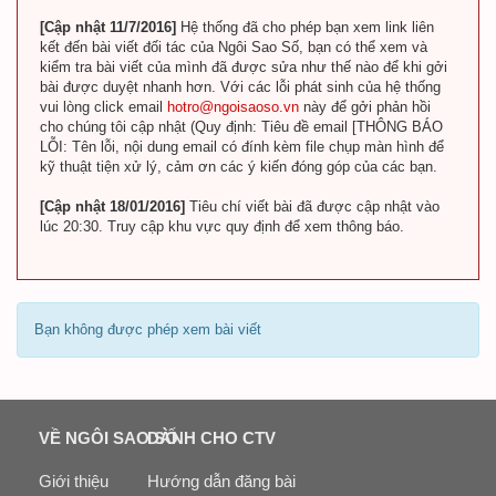
[Cập nhật 11/7/2016]
Hệ thống đã cho phép bạn xem link liên
kết đến bài viết đối tác của Ngôi Sao Số, bạn có thể xem và
kiểm tra bài viết của mình đã được sửa như thế nào để khi gởi
bài được duyệt nhanh hơn. Với các lỗi phát sinh của hệ thống
vui lòng click email
hotro@ngoisaoso.vn
này để gởi phản hồi
cho chúng tôi cập nhật (Quy định: Tiêu đề email [THÔNG BÁO
LỖI: Tên lỗi, nội dung email có đính kèm file chụp màn hình để
kỹ thuật tiện xử lý, cảm ơn các ý kiến đóng góp của các bạn.
[Cập nhật 18/01/2016]
Tiêu chí viết bài đã được cập nhật vào
lúc 20:30. Truy cập khu vực quy định để xem thông báo.
Bạn không được phép xem bài viết
VỀ NGÔI SAO SỐ
DÀNH CHO CTV
Giới thiệu
Hướng dẫn đăng bài