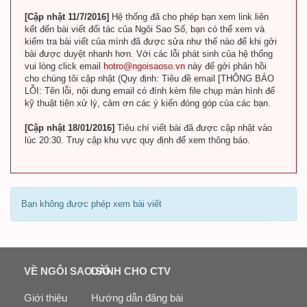
[Cập nhật 11/7/2016]
Hệ thống đã cho phép bạn xem link liên
kết đến bài viết đối tác của Ngôi Sao Số, bạn có thể xem và
kiểm tra bài viết của mình đã được sửa như thế nào để khi gởi
bài được duyệt nhanh hơn. Với các lỗi phát sinh của hệ thống
vui lòng click email
hotro@ngoisaoso.vn
này để gởi phản hồi
cho chúng tôi cập nhật (Quy định: Tiêu đề email [THÔNG BÁO
LỖI: Tên lỗi, nội dung email có đính kèm file chụp màn hình để
kỹ thuật tiện xử lý, cảm ơn các ý kiến đóng góp của các bạn.
[Cập nhật 18/01/2016]
Tiêu chí viết bài đã được cập nhật vào
lúc 20:30. Truy cập khu vực quy định để xem thông báo.
Bạn không được phép xem bài viết
VỀ NGÔI SAO SỐ
DÀNH CHO CTV
Giới thiệu
Hướng dẫn đăng bài