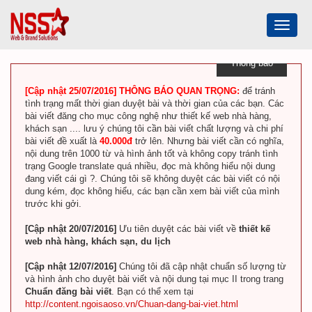
Toggle
navigat
Thông báo
[Cập nhật 25/07/2016] THÔNG BÁO QUAN TRỌNG:
để tránh
tình trạng mất thời gian duyệt bài và thời gian của các bạn. Các
bài viết đăng cho mục công nghệ như thiết kế web nhà hàng,
khách sạn .... lưu ý chúng tôi cần bài viết chất lượng và chi phí
bài viết đề xuất là
40.000đ
trở lên. Nhưng bài viết cần có nghĩa,
nội dung trên 1000 từ và hình ảnh tốt và không copy tránh tình
trạng Google translate quá nhiều, đọc mà không hiểu nội dung
đang viết cái gì ?. Chúng tôi sẽ không duyệt các bài viết có nội
dung kém, đọc không hiểu, các bạn cần xem bài viết của mình
trước khi gởi.
[Cập nhật 20/07/2016]
Ưu tiên duyệt các bài viết về
thiết kế
web nhà hàng, khách sạn, du lịch
[Cập nhật 12/07/2016]
Chúng tôi đã cập nhật chuẩn số lượng từ
và hình ảnh cho duyệt bài viết và nội dung tại mục II trong trang
Chuẩn đăng bài viết
. Bạn có thể xem tại
http://content.ngoisaoso.vn/Chuan-dang-bai-viet.html