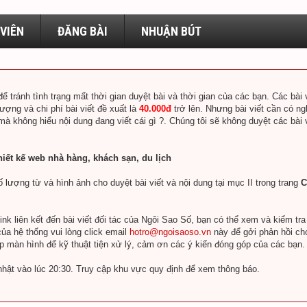
VIÊN
ĐĂNG BÀI
NHUẬN BÚT
để tránh tình trạng mất thời gian duyệt bài và thời gian của các bạn. Các bà
lượng và chi phí bài viết đề xuất là
40.000đ
trở lên. Nhưng bài viết cần có ng
 mà không hiểu nội dung đang viết cái gì ?. Chúng tôi sẽ không duyệt các bài
hiết kế web nhà hàng, khách sạn, du lịch
 lượng từ và hình ảnh cho duyệt bài viết và nội dung tại mục II trong trang
C
k liên kết đến bài viết đối tác của Ngôi Sao Số, bạn có thể xem và kiểm tr
ủa hệ thống vui lòng click email
hotro@ngoisaoso.vn
này để gởi phản hồi ch
ụp màn hình để kỹ thuật tiện xử lý, cảm ơn các ý kiến đóng góp của các bạn.
nhật vào lúc 20:30. Truy cập khu vực quy định để xem thông báo.