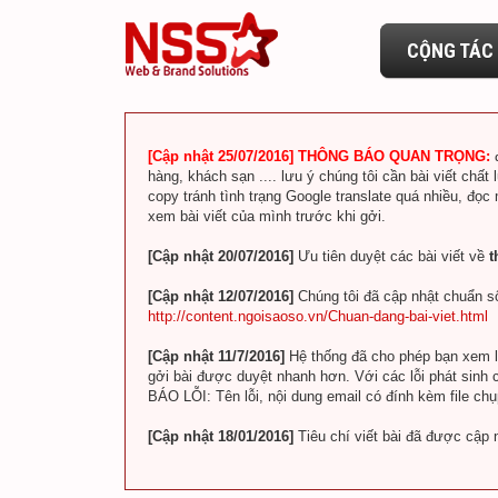
CỘNG TÁC 
[Cập nhật 25/07/2016] THÔNG BÁO QUAN TRỌNG:
hàng, khách sạn .... lưu ý chúng tôi cần bài viết chất 
copy tránh tình trạng Google translate quá nhiều, đọc
xem bài viết của mình trước khi gởi.
[Cập nhật 20/07/2016]
Ưu tiên duyệt các bài viết về
t
[Cập nhật 12/07/2016]
Chúng tôi đã cập nhật chuẩn số
http://content.ngoisaoso.vn/Chuan-dang-bai-viet.html
[Cập nhật 11/7/2016]
Hệ thống đã cho phép bạn xem lin
gởi bài được duyệt nhanh hơn. Với các lỗi phát sinh c
BÁO LỖI: Tên lỗi, nội dung email có đính kèm file ch
[Cập nhật 18/01/2016]
Tiêu chí viết bài đã được cập 