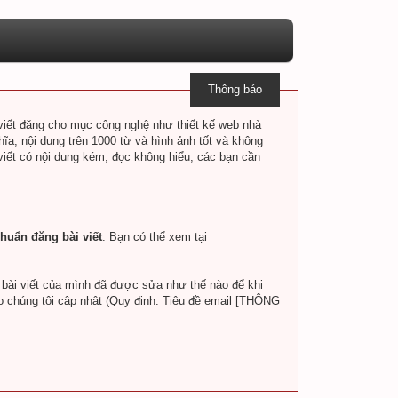
Thông báo
i viết đăng cho mục công nghệ như thiết kế web nhà
hĩa, nội dung trên 1000 từ và hình ảnh tốt và không
 viết có nội dung kém, đọc không hiểu, các bạn cần
huẩn đăng bài viết
. Bạn có thể xem tại
a bài viết của mình đã được sửa như thế nào để khi
o chúng tôi cập nhật (Quy định: Tiêu đề email [THÔNG