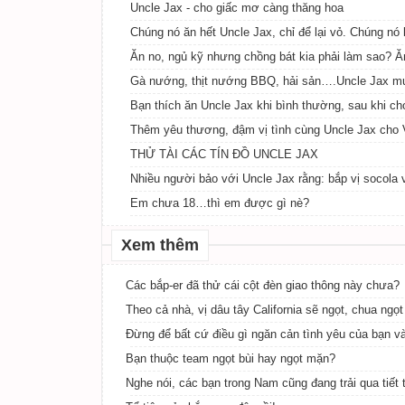
Uncle Jax - cho giấc mơ càng thăng hoa
Chúng nó ăn hết Uncle Jax, chỉ để lại vỏ. Chúng n
Ăn no, ngủ kỹ nhưng chồng bát kia phải làm sao? Ă
Gà nướng, thịt nướng BBQ, hải sản….Uncle Jax muốn
Bạn thích ăn Uncle Jax khi bình thường, sau khi cho
Thêm yêu thương, đậm vị tình cùng Uncle Jax cho 
THỬ TÀI CÁC TÍN ĐỒ UNCLE JAX
Nhiều người bảo với Uncle Jax rằng: bắp vị socola
Em chưa 18…thì em được gì nè?
Xem thêm
Các bắp-er đã thử cái cột đèn giao thông này chưa?
Theo cả nhà, vị dâu tây California sẽ ngọt, chua ng
Đừng để bất cứ điều gì ngăn cản tình yêu của bạn và
Bạn thuộc team ngọt bùi hay ngọt mặn?
Nghe nói, các bạn trong Nam cũng đang trải qua tiết tr