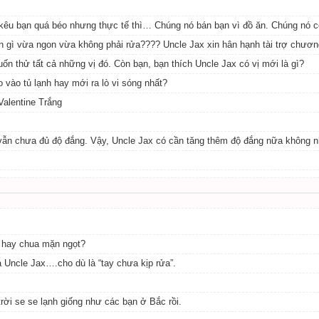
ó kêu bạn quá béo nhưng thực tế thì… Chúng nó bán bạn vì đồ ăn. Chúng nó 
n gì vừa ngon vừa không phải rửa???? Uncle Jax xin hân hạnh tài trợ chương
 thử tất cả những vị đó. Còn bạn, bạn thích Uncle Jax có vị mới là gì?
 vào tủ lạnh hay mới ra lò vi sóng nhất?
Valentine Trắng
 vẫn chưa đủ độ đắng. Vậy, Uncle Jax có cần tăng thêm độ đắng nữa không n
ọt hay chua mặn ngọt?
 Uncle Jax….cho dù là “tay chưa kịp rửa”.
ời se se lạnh giống như các bạn ở Bắc rồi.