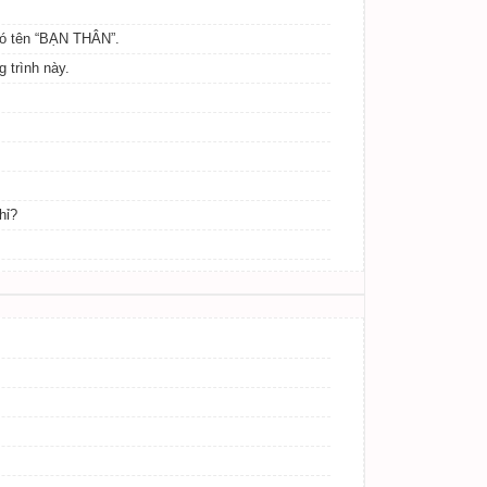
có tên “BẠN THÂN”.
 trình này.
hỉ?