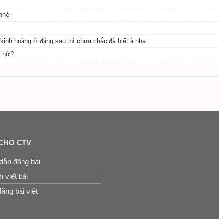
 nhé
 kinh hoàng ở đằng sau thì chưa chắc đã biết à nha
g nở?
CHO CTV
dẫn đăng bài
 viết bài
ăng bài viết