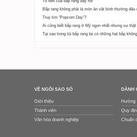
Tổ tiên của bắp rang đây rồi!
Bắp rang không phải là món ăn vặt bình thường đâu
Truy tìm “Popcorn Day”?
Ai cũng biết bắp rang ở Mỹ ngon nhất nhưng sự thật
Tại sao trong túi bắp rang lại có những hạt bắp khôn
VỀ NGÔI SAO SỐ
DÀNH 
Giới thiệu
Hướng 
Thành viên
Quy định
Văn hóa doanh nghiệp
Chuẩn đ