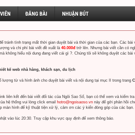
VIÊN
ĐĂNG BÀI
NHUẬN BÚT
để tránh tình trạng mất thời gian duyệt bài và thời gian của các bạn. Các bà
lượng và chi phí bài viết đề xuất là
40.000đ
trở lên. Nhưng bài viết cần có ng
 mà không hiểu nội dung đang viết cái gì ?. Chúng tôi sẽ không duyệt các bài
hiết kế web nhà hàng, khách sạn, du lịch
 lượng từ và hình ảnh cho duyệt bài viết và nội dung tại mục II trong trang
C
k liên kết đến bài viết đối tác của Ngôi Sao Số, bạn có thể xem và kiểm tr
ủa hệ thống vui lòng click email
hotro@ngoisaoso.vn
này để gởi phản hồi ch
ụp màn hình để kỹ thuật tiện xử lý, cảm ơn các ý kiến đóng góp của các bạn.
nhật vào lúc 20:30. Truy cập khu vực quy định để xem thông báo.