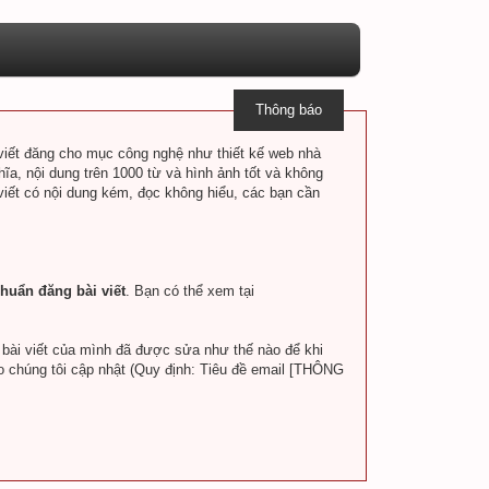
Thông báo
i viết đăng cho mục công nghệ như thiết kế web nhà
hĩa, nội dung trên 1000 từ và hình ảnh tốt và không
 viết có nội dung kém, đọc không hiểu, các bạn cần
huẩn đăng bài viết
. Bạn có thể xem tại
a bài viết của mình đã được sửa như thế nào để khi
o chúng tôi cập nhật (Quy định: Tiêu đề email [THÔNG