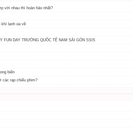
p với nhau thì hoàn hảo nhất?
 khí lạnh ùa về
LY FUN DAY TRƯỜNG QUỐC TẾ NAM SÀI GÒN SSIS
rong biển
ở các rạp chiếu phim?