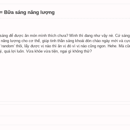
a = Bữa sáng năng lượng
sáng để được ăn món mình thích chưa? Mình thì đang như vậy nè. Cứ sáng s
năng lượng cho cơ thể, giúp tinh thần sảng khoái đón chào ngày mới và cự
‘random’ thôi, lấy được vị nào thì ăn vị đó vì vị nào cũng ngon. Hehe. Mà cũ
, quá lợi luôn. Vừa khỏe vừa tiện, ngại gì không thử?